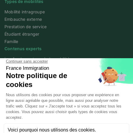
Types de mobilités
Mobilité intragroupe
Embauche externe
Prestation de service
Étudiant étranger
Famille
Contenus experts
Les fondamentaux de la mobilité
Articles experts
Flash info
Livres blancs
Webinars
Podcast We Love Mobility
A propos
Qui sommes-nous ?
Posted workers