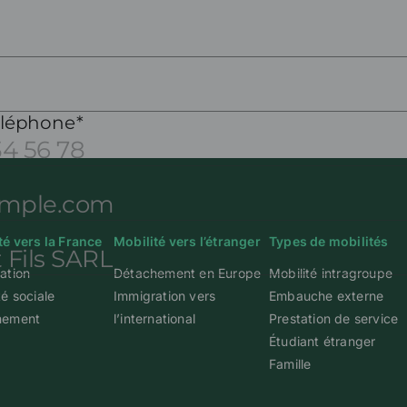
té vers la France
Mobilité vers l’étranger
Types de mobilités
ation
Détachement en Europe
Mobilité intragroupe
té sociale
Immigration vers
Embauche externe
hement
l’international
Prestation de service
Étudiant étranger
Famille