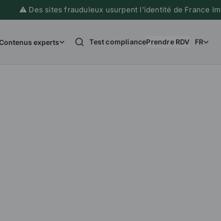
⚠️ Des sites frauduleux usurpent l’identité de France Imm
Test compliance
Prendre RDV
FR
Contenus experts