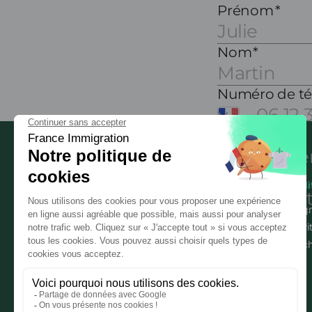
Mobili
Immigr
Sécuri
Les experts de l'immigration
Détac
professionnelle en France
Notre page Linkedin