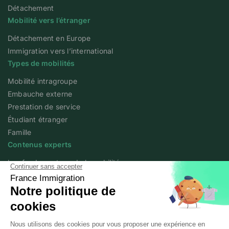
Détachement
Mobilité vers l’étranger
Détachement en Europe
Immigration vers l’international
Types de mobilités
Mobilité intragroupe
Embauche externe
Prestation de service
Étudiant étranger
Famille
Contenus experts
Les fondamentaux de la mobilité
Articles experts
Flash info
Livres blancs
Webinars
Podcast We Love Mobility