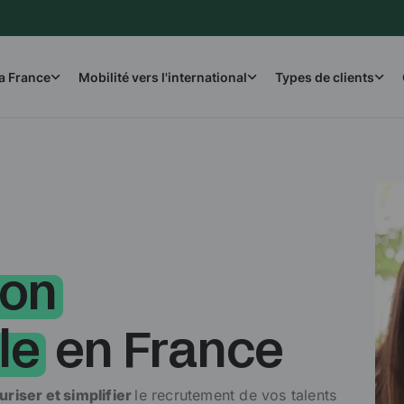
⚠️ Des site
la France
Mobilité vers l'international
Types de clients
ion
le
en France
uriser et simplifier
le recrutement de vos talents