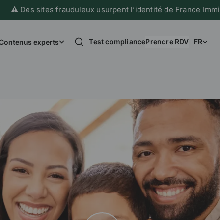
s frauduleux usurpent l’identité de France Immigration et col
Test compliance
Prendre RDV
FR
Contenus experts