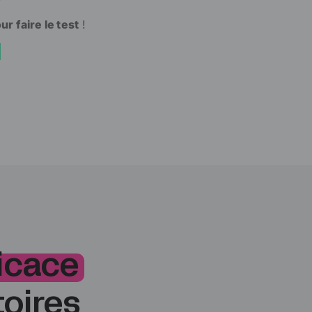
r faire le test
!
!
ficace
oires