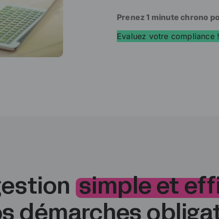
Prenez 1 minute chrono pou
Evaluez votre compliance 
gestion
simple et ef
os démarches obligat