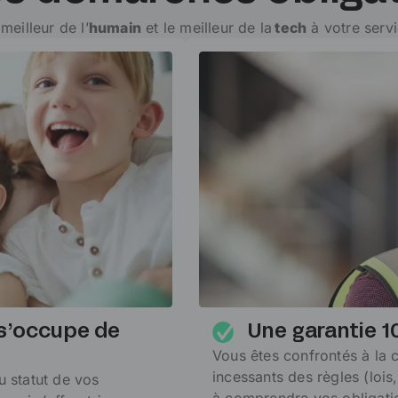
meilleur de l’
humain
et le meilleur de la
tech
à votre servi
n s’occupe de
Une garantie 
Vous êtes confrontés à la
incessants des règles (lois
 statut de vos
à comprendre vos obligati