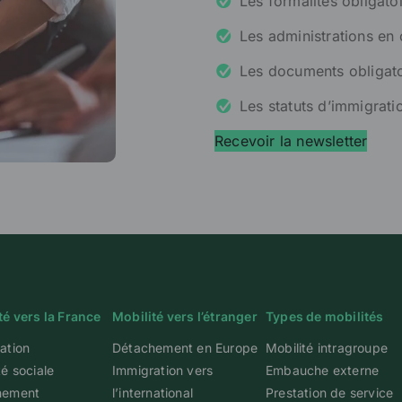
Les formalités obligatoi
Les administrations en
Les documents obligato
Les statuts d’immigrati
Recevoir la newsletter
té vers la France
Mobilité vers l’étranger
Types de mobilités
ation
Détachement en Europe
Mobilité intragroupe
té sociale
Immigration vers
Embauche externe
hement
l’international
Prestation de service