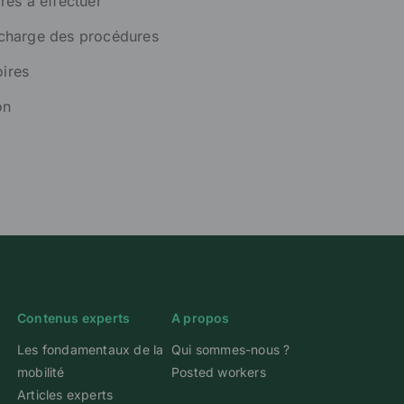
res à effectuer
 charge des procédures
ires
on
Contenus experts
A propos
Les fondamentaux de la
Qui sommes-nous ?
mobilité
Posted workers
Articles experts