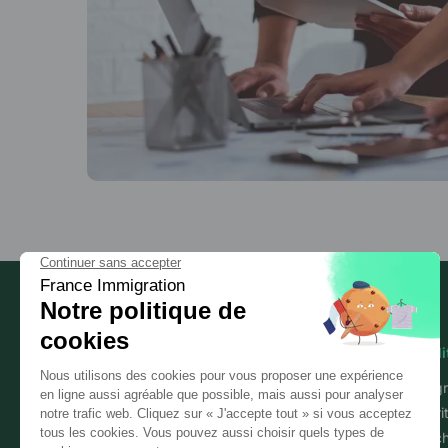
Mobili
Immigr
Sécuri
Les experts de l'immigration
Détac