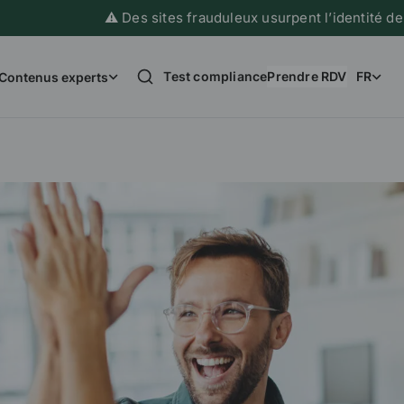
⚠️ Des sites frauduleux usurpent l’identité de France Imm
Test compliance
Prendre RDV
FR
Contenus experts