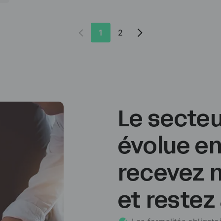
1
2
Le secteu
évolue e
recevez n
et restez 