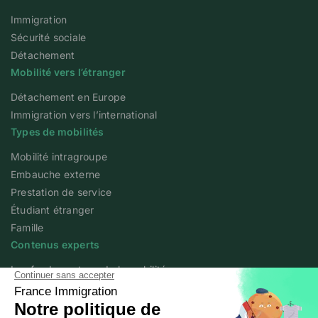
Immigration
Sécurité sociale
Détachement
Mobilité vers l’étranger
Détachement en Europe
Immigration vers l’international
Types de mobilités
Mobilité intragroupe
Embauche externe
Prestation de service
Étudiant étranger
Famille
Contenus experts
Les fondamentaux de la mobilité
Articles experts
Flash info