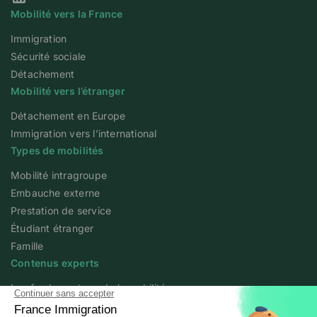
Notre page Linkedin
Mobilité vers la France
Immigration
Sécurité sociale
Détachement
Mobilité vers l’étranger
Détachement en Europe
Immigration vers l’international
Types de mobilités
Mobilité intragroupe
Embauche externe
Prestation de service
Étudiant étranger
Famille
Contenus experts
Les fondamentaux de la mobilité
Articles experts