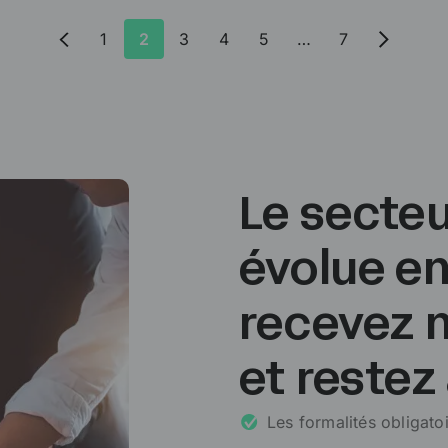
1
2
3
4
5
…
7
Le secteu
évolue e
recevez n
et restez 
Les formalités obligatoi