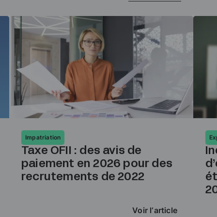
Impatriation
Ex
Taxe OFII : des avis de
In
paiement en 2026 pour des
d
recrutements de 2022
ét
2
Voir l‘article