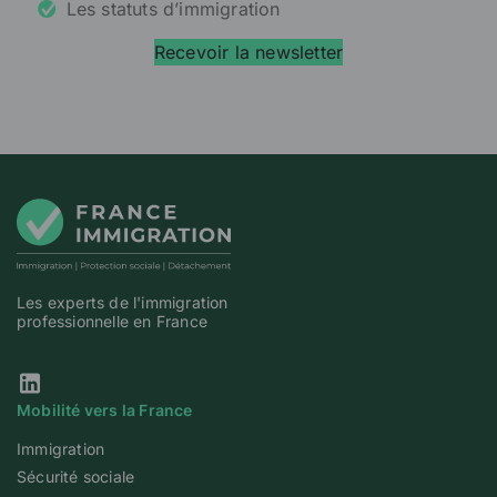
Les statuts d’immigration
Recevoir la newsletter
Les experts de l'immigration
professionnelle en France
Notre page Linkedin
Mobilité vers la France
Immigration
Sécurité sociale