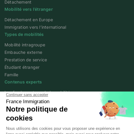
Détachement
Mobilité vers l’étranger
Détachement en Europe
Immigration vers l’international
Types de mobilités
Mobilité intragroupe
Embauche externe
Prestation de service
Étudiant étranger
Famille
Contenus experts
Les fondamentaux de la mobilité
Articles experts
Flash info
Livres blancs
Webinars
Podcast We Love Mobility