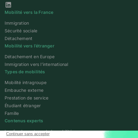
Notre page Linkedin
Mobilité vers la France
Immigration
Sécurité sociale
Détachement
Mobilité vers l’étranger
Détachement en Europe
Immigration vers l’international
Types de mobilités
Mobilité intragroupe
Embauche externe
Prestation de service
Étudiant étranger
Famille
Contenus experts
Les fondamentaux de la mobilité