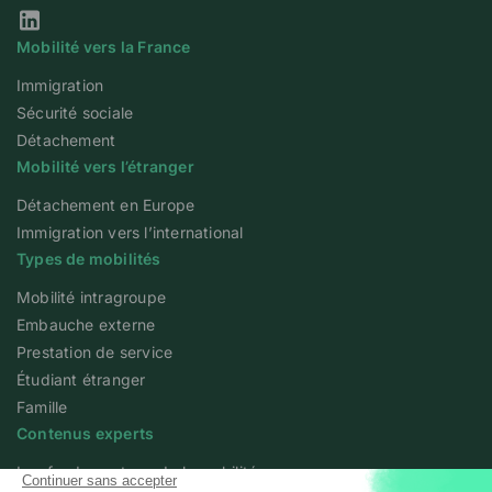
Notre page Linkedin
Mobilité vers la France
Immigration
Sécurité sociale
Détachement
Mobilité vers l’étranger
Détachement en Europe
Immigration vers l’international
Types de mobilités
Mobilité intragroupe
Embauche externe
Prestation de service
Étudiant étranger
Famille
Contenus experts
Les fondamentaux de la mobilité