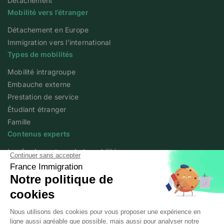
Détachement
Mobilité vers l’étranger
Détachement en Europe
Immigration vers l’international
Types de mobilités
Mobilité intragroupe
Embauche externe
Prestation de service
Étudiant étranger
Famille
Contenus experts
Les fondamentaux de la mobilité
Articles experts
Flash info
Livres blancs
Webinars
Podcast We Love Mobility