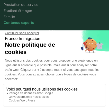
Prestation de service
Étudiant étranger
Famille
Contenus experts
Les fondamentaux de la mobilité
Articles experts
Flash info
Livres blancs
Webinars
Podcast We Love Mobility
A propos
Qui sommes-nous ?
Posted workers
Mentions légales