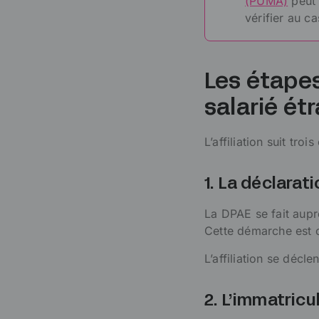
(PUMA)
peut 
vérifier au 
Les étapes
salarié ét
L’affiliation suit tro
1. La déclarat
La DPAE se fait aupr
Cette démarche est o
L’affiliation se déc
2. L’immatricu