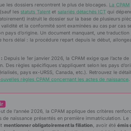
que les dossiers rencontrent le plus de blocages.
La CPAM
 (sauf les
statuts Talent
et
salari
é
s détachés ICT
qui dépend
oirement) instruit le dossier sur la base de plusieurs piè
la validité et la conformité sont examinées au cas par cas s
 son pays d’origine. Un document manquant, une traduction
 hors délai : la procédure repart depuis le début, allongea
 :
Depuis le 1er janvier 2026, la CPAM exige que l’acte de
n. Des règles spécifiques s’appliquent selon les pays d’or
rialisés, pays ex-URSS, Canada, etc.). Retrouvez le détai
nouvelles règles CPAM concernant les actes de naissance
.
ir
ut de l’année 2026, la CPAM applique des critères renfor
s de naissance présentés en première immatriculation. Le
it
mentionner obligatoirement la filiation
, avoir été
émis 