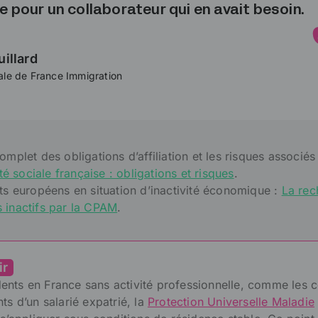
e pour un collaborateur qui en avait besoin.
uillard
ale de France Immigration
omplet des obligations d’affiliation et les risques associés 
ité sociale française : obligations et risques
.
nts européens en situation d’inactivité économique :
La rec
 inactifs par la CPAM
.
ir
dents en France sans activité professionnelle, comme les c
s d’un salarié expatrié, la
Protection Universelle Maladie