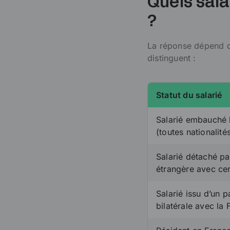
Quels sala
?
La réponse dépend du 
distinguent :
Statut du salarié
Salarié embauché 
(toutes nationalité
Salarié détaché pa
étrangère avec cert
Salarié issu d’un 
bilatérale avec la 