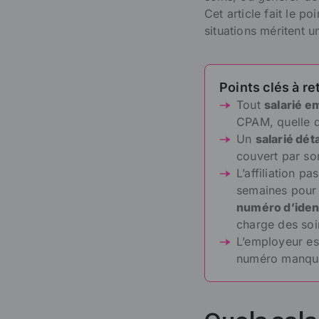
Cet article fait le p
situations méritent u
Points clés à re
Tout
salarié e
CPAM, quelle qu
Un
salarié dé
couvert par son
L’affiliation pas
semaines pour t
numéro d’ident
charge des soi
L’employeur es
numéro manquan