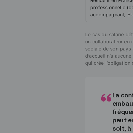
Résident en France
professionnelle (c
accompagnant, EU 
Le cas du salarié dé
un collaborateur en 
sociale de son pays 
d’accueil n’a aucune
qui crée l’obligation d
La con
embauc
fréque
peut en
soit, à