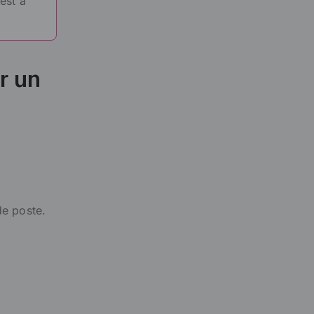
est à
r un
de poste.