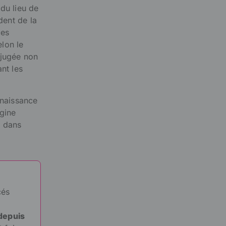
du lieu de
ent de la
ces
elon le
 jugée non
nt les
 naissance
igine
l dans
cés
depuis