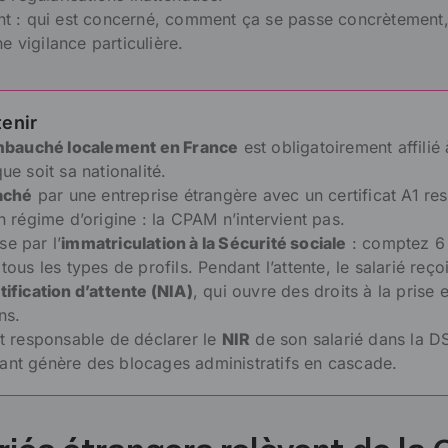
oint : qui est concerné, comment ça se passe concrètement,
ne vigilance particulière.
tenir
mbauché localement en France
est obligatoirement affilié 
e soit sa nationalité.
taché
par une entreprise étrangère avec un certificat A1 res
 régime d’origine : la CPAM n’intervient pas.
se par l’
immatriculation à la Sécurité sociale
: comptez 6
ous les types de profils. Pendant l’attente, le salarié reço
ification d’attente (NIA)
, qui ouvre des droits à la prise 
ns.
t responsable de déclarer le
NIR
de son salarié dans la D
t génère des blocages administratifs en cascade.