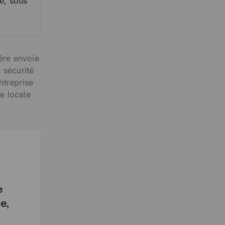
e, sous
gère envoie
 sécurité
ntreprise
e locale
e
e,