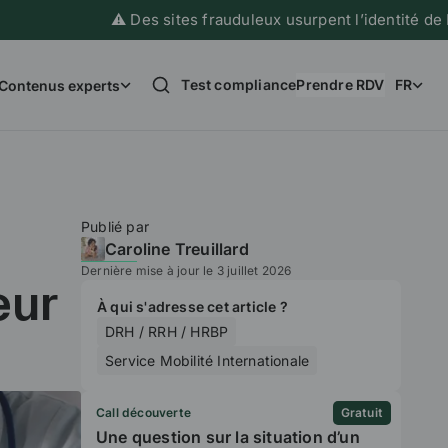
⚠️ Des sites frauduleux usurpent l’identité de France 
Test compliance
Prendre RDV
FR
Contenus experts
Publié par
Caroline Treuillard
Dernière mise à jour le 3 juillet 2026
eur
À qui s'adresse cet article ?
DRH / RRH / HRBP
Service Mobilité Internationale
Call découverte
Gratuit
Une question sur la situation d’un