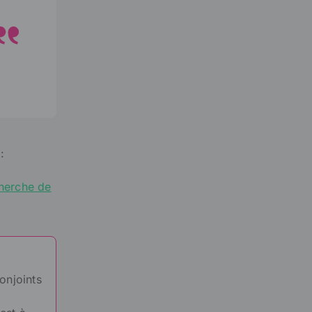
:
herche de
onjoints