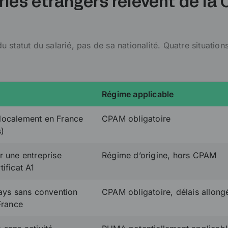
riés étrangers relèvent de la
statut du salarié, pas de sa nationalité. Quatre situation
Régime applicable
localement en France
CPAM obligatoire
s)
r une entreprise
Régime d’origine, hors CPAM
ificat A1
pays sans convention
CPAM obligatoire, délais allong
France