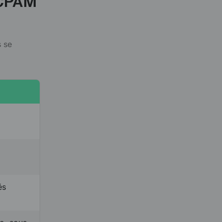
 CPAM
s se
és