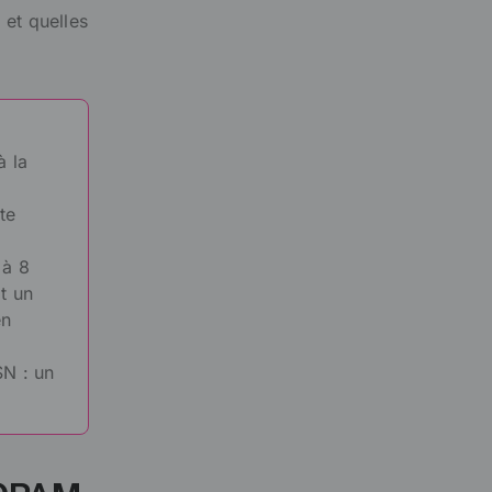
 et quelles
à la
te
 à 8
it un
en
SN : un