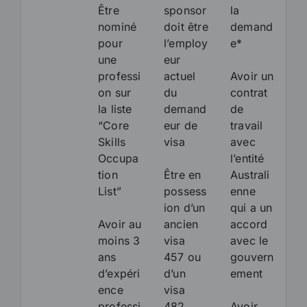
Être
sponsor
la
nominé
doit être
demand
pour
l’employ
e*
une
eur
professi
actuel
Avoir un
on sur
du
contrat
la liste
demand
de
“Core
eur de
travail
Skills
visa
avec
Occupa
l’entité
tion
Être en
Australi
List”
possess
enne
ion d’un
qui a un
Avoir au
ancien
accord
moins 3
visa
avec le
ans
457 ou
gouvern
d’expéri
d’un
ement
ence
visa
professi
482
Avoir