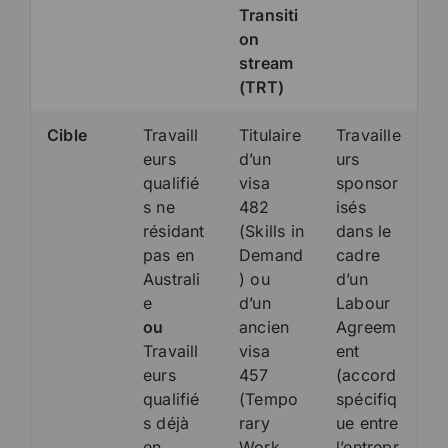
Transiti
on
stream
(TRT)
Cible
Travaill
Titulaire
Travaille
eurs
d’un
urs
qualifié
visa
sponsor
s ne
482
isés
résidant
(Skills in
dans le
pas en
Demand
cadre
Australi
) ou
d’un
e
d’un
Labour
ou
ancien
Agreem
Travaill
visa
ent
eurs
457
(accord
qualifié
(Tempo
spécifiq
s déjà
rary
ue entre
en
Work
l’entrepr