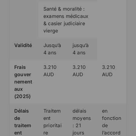
Santé & moralité :
examens médicaux
& casier judiciaire
vierge
Validité
Jusqu’à
jusqu’à
4 ans
4 ans
Frais
3.210
3.210
3.210
gouver
AUD
AUD
AUD
nement
aux
(2025)
Délais
Traitem
délais
en
de
ent
moyens
fonction
traitem
prioritai
: 21
de
ent
re
jours
l’accord