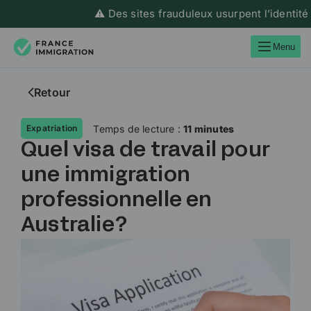
⚠️ Des sites frauduleux usurpent l’identité de Fr
Menu
Retour
Temps de lecture :
11 minutes
Expatriation
Quel visa de travail pour
une immigration
professionnelle en
Australie ?