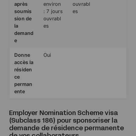
après
environ
ouvrabl
soumis
: 7 jours
es
sion de
ouvrabl
la
es
demand
e
Donne
Oui
accès la
résiden
ce
perman
ente
Employer Nomination Scheme visa
(Subclass 186) pour sponsoriser la
demande de résidence permanente