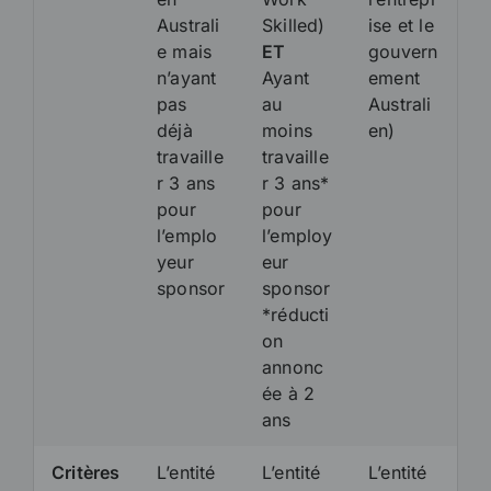
Australi
Skilled)
ise et le
e mais
ET
gouvern
n’ayant
Ayant
ement
pas
au
Australi
déjà
moins
en)
travaille
travaille
r 3 ans
r 3 ans*
pour
pour
l’emplo
l’employ
yeur
eur
sponsor
sponsor
*réducti
on
annonc
ée à 2
ans
Critères
L’entité
L’entité
L’entité