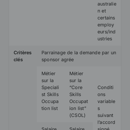
australie
n et
certains
employ
eurs/ind
ustries
Critères
Parrainage de la demande par un
clés
sponsor agrée
Métier
Métier
sur la
sur la
Speciali
“Core
Conditi
st Skills
Skills
ons
Occupa
Occupat
variable
tion list
ion list”
s
(CSOL)
suivant
l’accord
Salaire
Salaire
signé