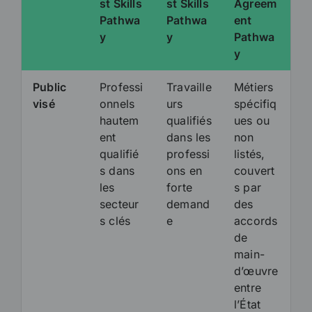
st Skills
st Skills
Agreem
Pathwa
Pathwa
ent
y
y
Pathwa
y
Public
Professi
Travaille
Métiers
visé
onnels
urs
spécifiq
hautem
qualifiés
ues ou
ent
dans les
non
qualifié
professi
listés,
s dans
ons en
couvert
les
forte
s par
secteur
demand
des
s clés
e
accords
de
main-
d’œuvre
entre
l’État