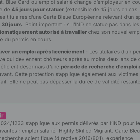
nt, Blue Card ou emploi salarié change d’employeur en co
se de
45 jours pour statuer
(extensible de 15 jours en cas
les titulaires d’une Carte Bleue Européenne relevant d’un 
e 30 jours
. Point important : si l’IND ne statue pas dans le
utomatiquement autorisé à travailler
chez son nouvel emp
te du permis en cours.
uver un emploi après licenciement
: Les titulaires d’un pe
tive qui deviennent chômeurs après au moins deux ans de 
ficient désormais d’une
période de recherche d’emploi 
vant. Cette protection s’applique également aux victimes
vail. Elle ne peut pas dépasser la durée de validité restant
ir
2024/1233 s’applique aux permis délivrés par l’IND pour l
ivantes : emploi salarié, Highly Skilled Migrant, Carte Ble
echerche scientifique (directive 2016/801), expérience