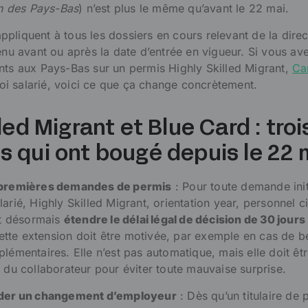
on des Pays-Bas
) n’est plus le même qu’avant le 22 mai.
pliquent à tous les dossiers en cours relevant de la direc
tenu avant ou après la date d’entrée en vigueur. Si vous av
nts aux Pays-Bas sur un permis Highly Skilled Migrant,
Ca
i salarié, voici ce que ça change concrètement.
led Migrant et Blue Card : troi
 qui ont bougé depuis le 22 
s premières demandes de permis
: Pour toute demande init
arié, Highly Skilled Migrant, orientation year, personnel ci
eut désormais
étendre le délai légal de décision de 30 jours
ette extension doit être motivée, par exemple en cas de b
lémentaires. Elle n’est pas automatique, mais elle doit êtr
e du collaborateur pour éviter toute mauvaise surprise.
lider un changement d’employeur
: Dès qu’un titulaire de 