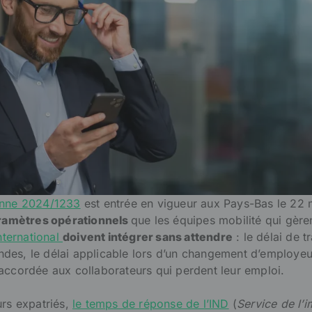
enne 2024/1233
est entrée en vigueur aux Pays-Bas le 22 
paramètres opérationnels
que les équipes mobilité qui gère
international
doivent intégrer sans attendre
: le délai de t
es, le délai applicable lors d’un changement d’employeur
accordée aux collaborateurs qui perdent leur emploi.
urs expatriés,
le temps de réponse de l’IND
(
Service de l’