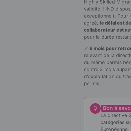
Highly Skilled Migra
validité, l’IND dispo
exceptionnel). Pour 
agréé,
le délai est d
collaborateur est a
pour la durée restan
✅
6 mois pour retro
relevant de la direc
du même permis béné
contre 3 mois aupara
d’exploitation du tra
permis.
Bon à savo
La directive 
catégories su
Européenne, r