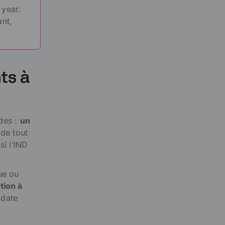
 year.
ant,
ts à
ndes :
un
 de tout
i l’IND
ue ou
tion à
 date