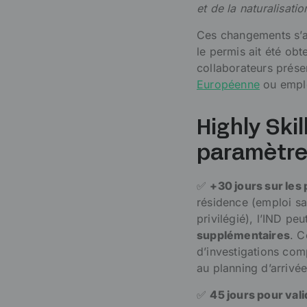
et de la naturalisati
Ces changements s’ap
le permis ait été ob
collaborateurs prése
Européenne
ou emplo
Highly Skil
paramètres
✅
+30 jours sur le
résidence (emploi sal
privilégié), l’IND p
supplémentaires
. C
d’investigations comp
au planning d’arrivé
✅
45 jours pour va