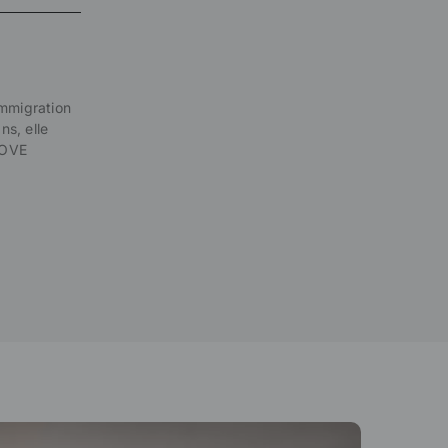
immigration
ns, elle
LOVE