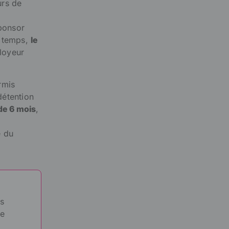
urs de
sponsor
s temps,
le
loyeur
rmis
détention
de 6 mois
,
e du
es
ue