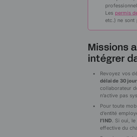
professionnell
Les
permis de
etc.) ne sont
Missions a
intégrer d
Revoyez vos dél
délai de 30 jo
collaborateur 
n’active pas sy
Pour toute mobi
d’entité employ
l’IND
. Si oui, l
effective du c