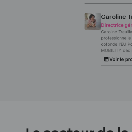
Caroline T
Directrice gé
Caroline Treuil
professionnelle
cofonde l'EU P
MOBILITY dédié 
Voir le pr