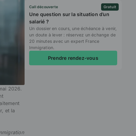
Call découverte
Gratuit
Une question sur la situation d’un
salarié ?
Un dossier en cours, une échéance à venir,
un doute à lever : réservez un échange de
20 minutes avec un expert France
Immigration.
Prendre rendez-vous
mai 2026.
nt
raitement
, et la
immigration