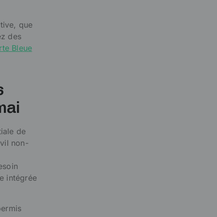
tive, que
ez des
rte Bleue
s
mai
iale de
vil non-
esoin
e intégrée
permis