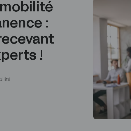
 mobilité
nence :
 recevant
perts !
ilité