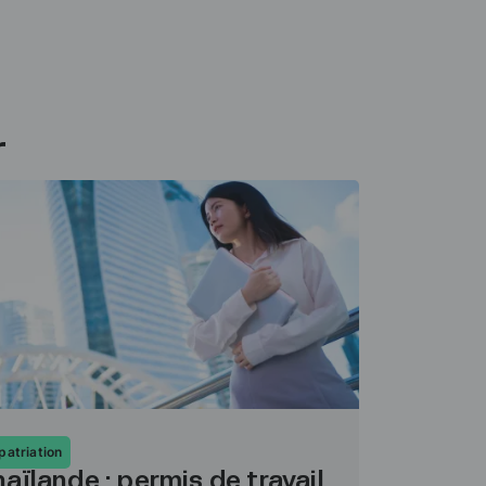
r
patriation
aïlande : permis de travail