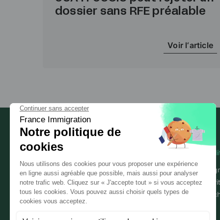
dossier sans RFE préalable
Voir l‘article
Mobili
Immigr
Sécuri
Les experts de l'immigration
Détac
professionnelle en France