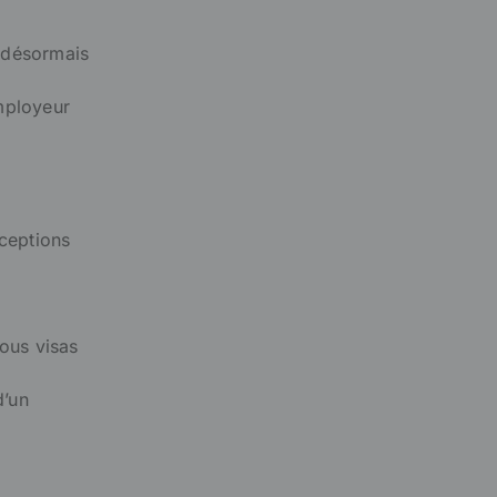
a désormais
employeur
xceptions
sous visas
d’un