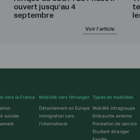
ouvert jusqu’au 4
t
septembre
le
Voir l‘article
té vers la France
Mobilité vers l’étranger
Types de mobilités
ation
Détachement en Europe
Mobilité intragroupe
té sociale
Immigration vers
Embauche externe
hement
l’international
Prestation de service
Étudiant étranger
Famille