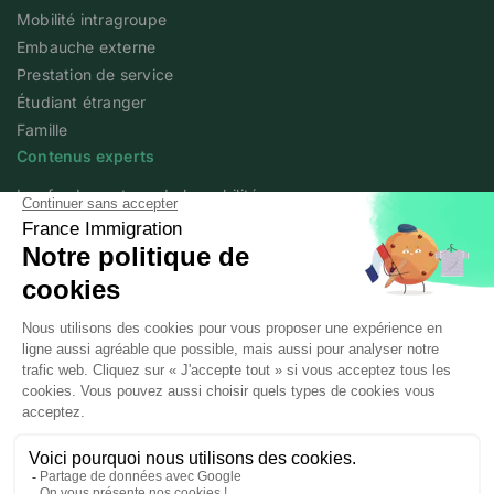
Mobilité intragroupe
Embauche externe
Prestation de service
Étudiant étranger
Famille
Contenus experts
Les fondamentaux de la mobilité
Articles experts
Flash info
Livres blancs
Webinars
Podcast We Love Mobility
A propos
Qui sommes-nous ?
Posted workers