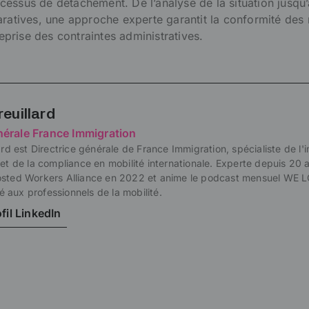
essus de détachement. De l’analyse de la situation jusqu’
aratives, une approche experte garantit la conformité des 
treprise des contraintes administratives.
reuillard
nérale France Immigration
lard est Directrice générale de France Immigration, spécialiste de l'
 et de la compliance en mobilité internationale. Experte depuis 20 a
osted Workers Alliance en 2022 et anime le podcast mensuel WE 
aux professionnels de la mobilité.
ofil LinkedIn