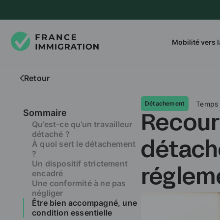
Mobilité vers 
Retour
Temps 
Détachement
Sommaire
Recours
Qu’est-ce qu’un travailleur
détaché ?
À quoi sert le détachement
détaché
?
Un dispositif strictement
encadré
réglem
Une conformité à ne pas
négliger
Être bien accompagné, une
condition essentielle