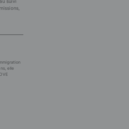
au suivi
missions,
immigration
ns, elle
LOVE