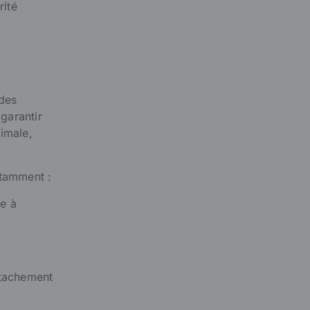
rité
 des
 garantir
imale,
otamment :
re à
étachement