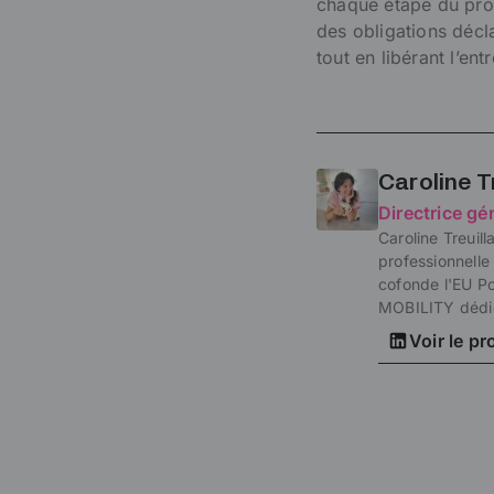
chaque étape du proc
des obligations décl
tout en libérant l’en
Caroline T
Directrice gé
Caroline Treuil
professionnelle
cofonde l'EU P
MOBILITY dédié 
Voir le pr