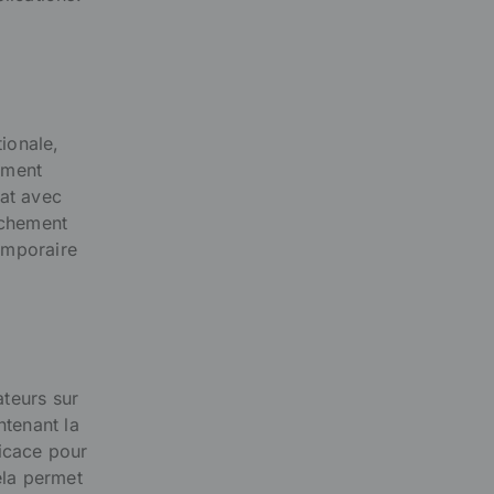
n
tionale,
ement
rat avec
achement
emporaire
ateurs sur
ntenant la
ficace pour
ela permet