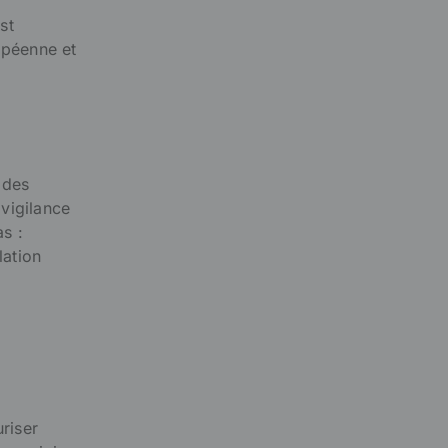
st
opéenne et
 des
 vigilance
s :
lation
riser