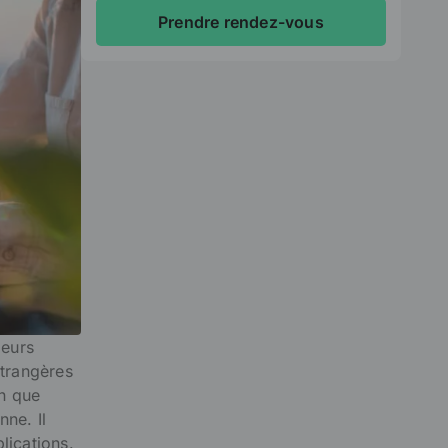
Prendre rendez-vous
leurs
étrangères
en que
ne. Il
lications.