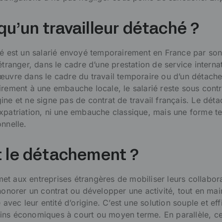
qu’un travailleur détaché ?
hé est un salarié envoyé temporairement en France par so
étranger, dans le cadre d’une prestation de service interna
œuvre dans le cadre du travail temporaire ou d’un détach
irement à une embauche locale, le salarié reste sous cont
ine et ne signe pas de contrat de travail français. Le dét
xpatriation, ni une embauche classique, mais une forme t
nnelle.
t le détachement ?
t aux entreprises étrangères de mobiliser leurs collabor
honorer un contrat ou développer une activité, tout en mai
e avec leur entité d’origine. C’est une solution souple et ef
ins économiques à court ou moyen terme. En parallèle, c