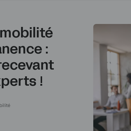
 mobilité
nence :
 recevant
perts !
ilité