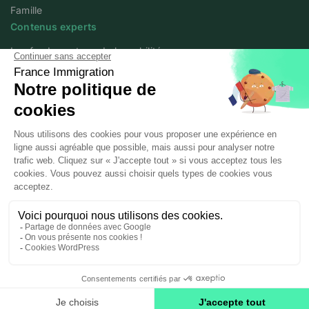
Famille
Contenus experts
Les fondamentaux de la mobilité
Articles experts
Flash info
Livres blancs
Webinars
Podcast We Love Mobility
A propos
Qui sommes-nous ?
Posted workers
Mentions légales
Politique de confidentialité des données
© 2025 / 2026 France Immigration All rights reserved