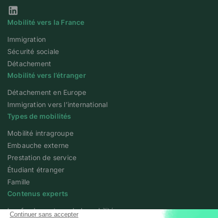
Notre page Linkedin
Mobilité vers la France
Immigration
Sécurité sociale
Détachement
Mobilité vers l’étranger
Détachement en Europe
Immigration vers l’international
Types de mobilités
Mobilité intragroupe
Embauche externe
Prestation de service
Étudiant étranger
Famille
Contenus experts
Les fondamentaux de la mobilité