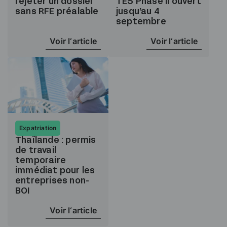
rejeter un dossier
TES Phase II ouvert
sans RFE préalable
jusqu’au 4
septembre
Voir l‘article
Voir l‘article
Expatriation
Thaïlande : permis
de travail
temporaire
immédiat pour les
entreprises non-
BOI
Voir l‘article