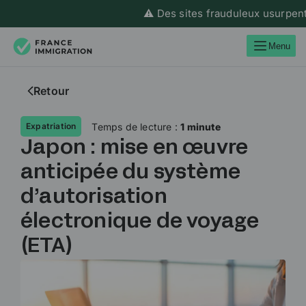
⚠️ Des sites frauduleux usurpent l’
Menu
Retour
Temps de lecture :
1 minute
Expatriation
Japon : mise en œuvre
anticipée du système
d’autorisation
électronique de voyage
(ETA)