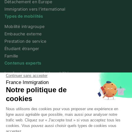
Détachement en Europe
Immigration vers l’international
Types de mobilités
Mobilité intragroupe
Embauche externe
Prestation de service
Étudiant étranger
Famille
Contenus experts
Les fondamentaux de la mobilité
Articles experts
Flash info
Livres blancs
Webinars
Podcast We Love Mobility
A propos
Qui sommes-nous ?