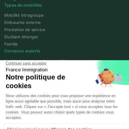
Types de mobilités
Mobilité intragroupe
Embauche externe
Prestation de service
Étudiant étranger
Famille
Contenus experts
Les fondamentaux de la mobilité
Articles experts
Flash info
Livres blancs
Webinars
Podcast We Love Mobility
A propos
Qui sommes-nous ?
Posted workers