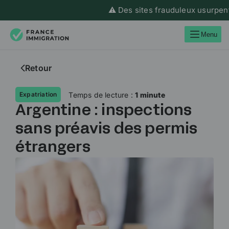
⚠️ Des sites frauduleux usurpent l
Menu
Retour
Temps de lecture :
1 minute
Expatriation
Argentine : inspections
sans préavis des permis
étrangers