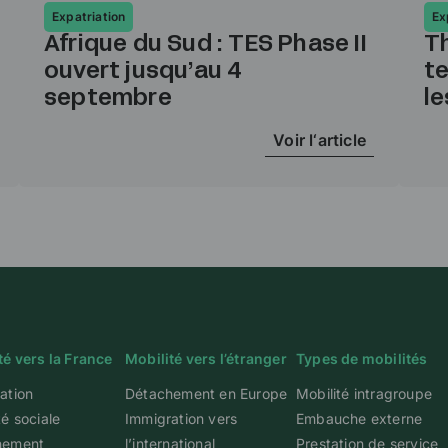
Expatriation
Ex
Afrique du Sud : TES Phase II
Th
ouvert jusqu’au 4
t
septembre
le
Voir l‘article
té vers la France
Mobilité vers l’étranger
Types de mobilités
ation
Détachement en Europe
Mobilité intragroupe
té sociale
Immigration vers
Embauche externe
hement
l’international
Prestation de service