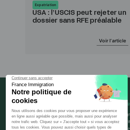
Expatriation
USA : l’USCIS peut rejeter un
dossier sans RFE préalable
Voir l‘article
Mobili
Immigr
Sécuri
Les experts de l'immigration
Détac