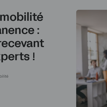
 mobilité
nence :
 recevant
perts !
ilité