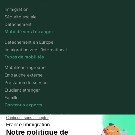
Immigration
Sécurité sociale
Détachement
Mobilité vers l’étranger
Détachement en Europe
Immigration vers l’international
Types de mobilités
Mobilité intragroupe
Embauche externe
Prestation de service
Étudiant étranger
Famille
Contenus experts
Les fondamentaux de la mobilité
Articles experts
Flash info