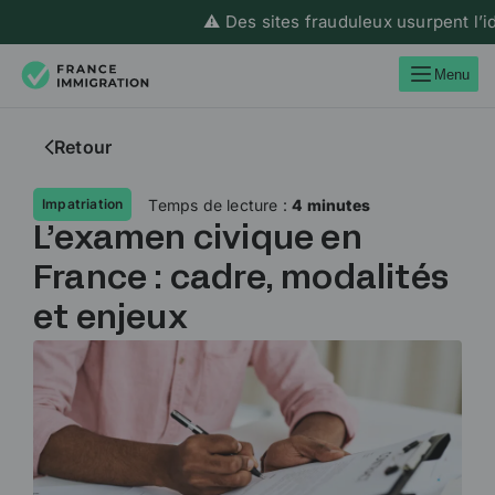
⚠️ Des sites frauduleux usurpent l’ident
Menu
Retour
Temps de lecture :
4 minutes
Impatriation
L’examen civique en
France : cadre, modalités
et enjeux