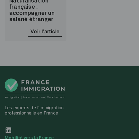
Naturalisation
française :
accompagner un
salarié étranger
Voir l‘article
Les experts de l'immigration
professionnelle en France
Notre page Linkedin
Mobilité vers la France