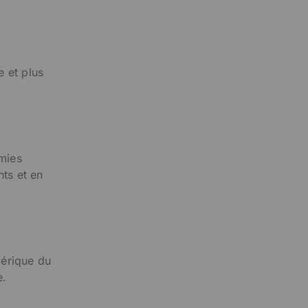
e et plus
omies
nts et en
mérique du
e.