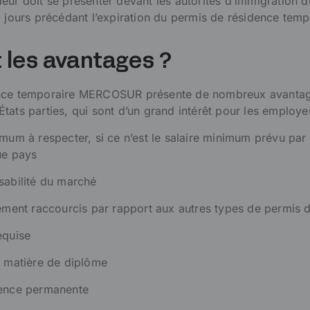
eur doit se présenter devant les autorités d’immigration 
0 jours précédant l’expiration du permis de résidence temp
 les avantages ?
ence temporaire MERCOSUR présente de nombreux avanta
tats parties, qui sont d’un grand intérêt pour les employe
imum à respecter, si ce n’est le salaire minimum prévu par 
ue pays
sabilité du marché
tement raccourcis par rapport aux autres types de permis d
equise
n matière de diplôme
dence permanente