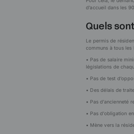
Pour cela, le demand
d’accueil dans les 9
Quels sont
Le permis de résid
communs à tous les É
• Pas de salaire min
législations de chaq
• Pas de test d’oppo
• Des délais de trai
• Pas d’ancienneté r
• Pas d’obligation e
• Mène vers la rési