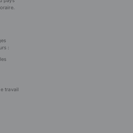
du pays
oraire.
ges
urs :
les
e travail