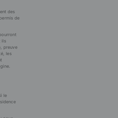
sent des
 permis de
 pourront
ils
é, preuve
é, les
t
gine.
i le
ésidence