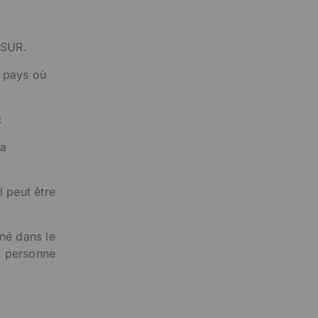
OSUR.
t pays où
:
la
l peut être
né dans le
a personne