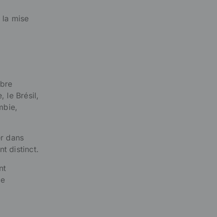
 la mise
ibre
 le Brésil,
mbie,
er dans
t distinct.
nt
ce