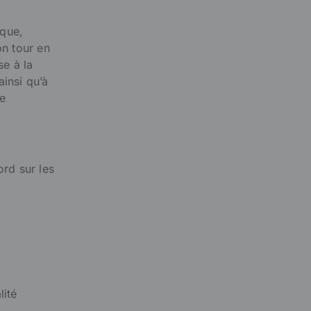
que,
on tour en
se à la
ainsi qu’à
ue
ord sur les
lité